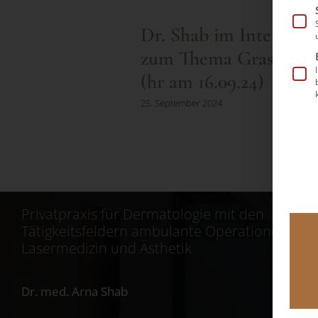
Dr. Shab im Interview
zum Thema Grasmilb
(hr am 16.09.24)
25. September 2024
Privatpraxis für Dermatologie mit den
Tätigkeitsfeldern ambulante Operationen,
Lasermedizin und Ästhetik
Dr. med. Arna Shab