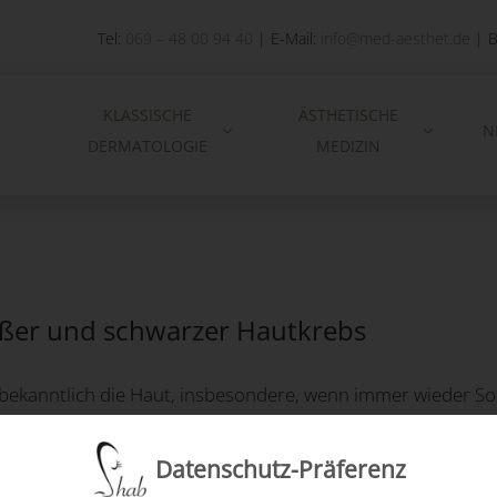
Tel:
069 – 48 00 94 40
| E-Mail:
info@med-aesthet.de
| B
KLASSISCHE
ÄSTHETISCHE
N
DERMATOLOGIE
MEDIZIN
ißer und schwarzer Hautkrebs
bekanntlich die Haut, insbesondere, wenn immer wieder So
s sein. Dabei gilt der schwarze Hautkrebs zwar als selten,
Datenschutz-Präferenz
n anderen Organen bildet. Heller Hautkrebs tritt sehr häufi