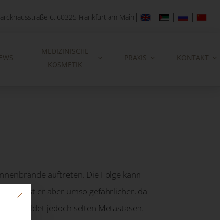
|
|
|
|
arckhausstraße 6, 60325 Frankfurt am Main
MEDIZINISCHE
EWS
PRAXIS
KONTAKT
KOSMETIK
nnenbrände auftreten. Die Folge kann
 dafür ist er aber umso gefährlicher, da
Mit diesem Button wird der Dialog geschlossen. Seine Funktionalität ist iden
g auf, bildet jedoch selten Metastasen.