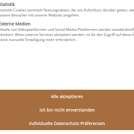
Statistik
Statistik-Cookies sammeln Nutzungsdaten, die uns Aufschluss darüber geben, wi
PRF-Behandlung
Mo
unsere Besucher mit unserer Website umgehen.
en
Externe Medien
6. Mai 2024
10. Ap
Inhalte von Videoplattformen und Social-Media-Plattformen werden standardmäß
blockiert. Wenn externe Services akzeptiert werden, ist für den Zugriff auf diese I
keine manuelle Einwilligung mehr erforderlich.
Quicknavigation
Alle akzeptieren
Klassische Dermatologie
Ich bin nicht einverstanden
Ästhetische Medizin
Individuelle Datenschutz-Präferenzen
Aktuelles & News