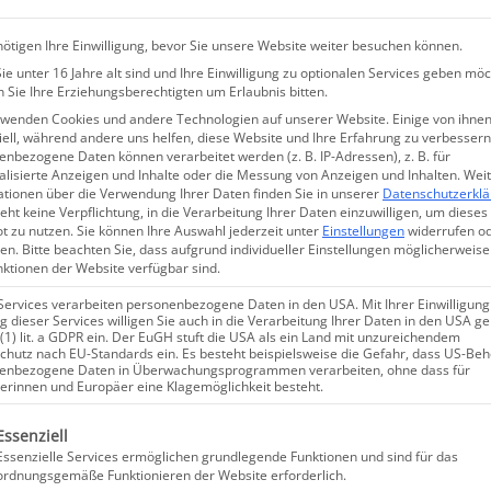
unterschätzt werden! Denn eine Krebserkrankung ist immer ge
im Winter den Sonnenschutz nie vernachlässigen. Zusätzlic
ötigen Ihre Einwilligung, bevor Sie unsere Website weiter besuchen können.
e unter 16 Jahre alt sind und Ihre Einwilligung zu optionalen Services geben möc
 eine wichtige Säule der Hautkrebsprävention. Wir Hautär
 Sie Ihre Erziehungsberechtigten um Erlaubnis bitten.
rwenden Cookies und andere Technologien auf unserer Website. Einige von ihnen
ell, während andere uns helfen, diese Website und Ihre Erfahrung zu verbessern
nbezogene Daten können verarbeitet werden (z. B. IP-Adressen), z. B. für
alisierte Anzeigen und Inhalte oder die Messung von Anzeigen und Inhalten.
Wei
ationen über die Verwendung Ihrer Daten finden Sie in unserer
Datenschutzerkl
eht keine Verpflichtung, in die Verarbeitung Ihrer Daten einzuwilligen, um dieses
t zu nutzen.
Sie können Ihre Auswahl jederzeit unter
Einstellungen
widerrufen o
en.
Bitte beachten Sie, dass aufgrund individueller Einstellungen möglicherweise
nktionen der Website verfügbar sind.
Services verarbeiten personenbezogene Daten in den USA. Mit Ihrer Einwilligung
 dieser Services willigen Sie auch in die Verarbeitung Ihrer Daten in den USA 
 (1) lit. a GDPR ein. Der EuGH stuft die USA als ein Land mit unzureichendem
chutz nach EU-Standards ein. Es besteht beispielsweise die Gefahr, dass US-Be
enbezogene Daten in Überwachungsprogrammen verarbeiten, ohne dass für
erinnen und Europäer eine Klagemöglichkeit besteht.
lgt eine Liste der Service-Gruppen, für die eine Einwillig
Essenziell
Essenzielle Services ermöglichen grundlegende Funktionen und sind für das
ordnungsgemäße Funktionieren der Website erforderlich.