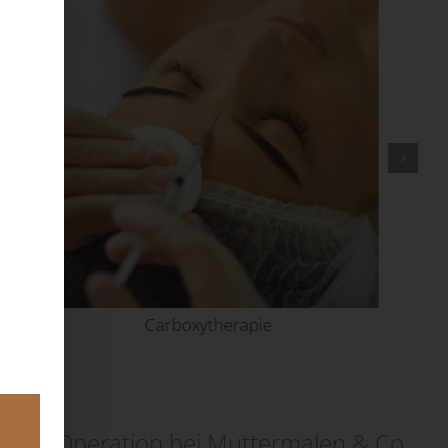
Carboxytherapie
ante Operation bei Muttermalen & Co