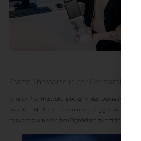
Sanfte Therapien in der Dermatologie
Je nach Krankheitsbild gibt es in der Dermatologie v
invasiven Methoden. Denn unabhängig davon, ob Ihre
notwendig, um sehr gute Ergebnisse zu erzielen. Ihre H