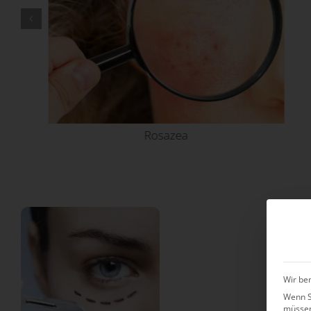
Rosazea
Wir ben
Wenn Si
müssen