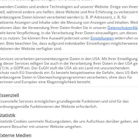
arbeiten die Hautärzte vor Ort immer gewebescho
rwenden Cookies und andere Technologien auf unserer Website. Einige von ihnen
ell, während andere uns helfen, diese Website und Ihre Erfahrung zu verbessern
immer auch das ästhetische Ergebnis der Behandlung 
nbezogene Daten können verarbeitet werden (z. B. IP-Adressen), z. B. für
alisierte Anzeigen und Inhalte oder die Messung von Anzeigen und Inhalten.
Wei
ationen über die Verwendung Ihrer Daten finden Sie in unserer
Datenschutzerkl
eht keine Verpflichtung, in die Verarbeitung Ihrer Daten einzuwilligen, um dieses
t zu nutzen.
Sie können Ihre Auswahl jederzeit unter
Einstellungen
widerrufen o
en.
Bitte beachten Sie, dass aufgrund individueller Einstellungen möglicherweise
nktionen der Website verfügbar sind.
Services verarbeiten personenbezogene Daten in den USA. Mit Ihrer Einwilligung
 dieser Services willigen Sie auch in die Verarbeitung Ihrer Daten in den USA 
 (1) lit. a GDPR ein. Der EuGH stuft die USA als ein Land mit unzureichendem
chutz nach EU-Standards ein. Es besteht beispielsweise die Gefahr, dass US-Be
enbezogene Daten in Überwachungsprogrammen verarbeiten, ohne dass für
erinnen und Europäer eine Klagemöglichkeit besteht.
ien
lgt eine Liste der Service-Gruppen, für die eine Einwillig
Essenziell
Essenzielle Services ermöglichen grundlegende Funktionen und sind für das
llergien
stets für Sie da. Dr. med. Arna Shab, Dr. med.
ordnungsgemäße Funktionieren der Website erforderlich.
etest durch und prüfen so, auf welche Stoffe das
Statistik
Statistik-Cookies sammeln Nutzungsdaten, die uns Aufschluss darüber geben, wi
 allem die Vermeidung von allergieauslösenden Stoffen
unsere Besucher mit unserer Website umgehen.
 von einer Hyposensibilisierung profitieren.
Externe Medien