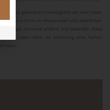
ng auf das gesamte Erscheinungsbild der Haut haben.
 vor – etwa in Form von Muttermalen und Leberflecken.
rmatologie schonend entfernt und behandelt. Dabei
nend und haben neben der Entfernung eines Tumors
im Fokus.