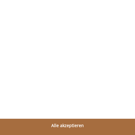
Eigenbluttherapie
Alle akzeptieren
Hautveränderungen entfernen – Ambul