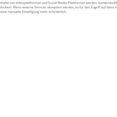
Inhalte von Videoplattformen und Social-Media-Plattformen werden standardmäß
blockiert. Wenn externe Services akzeptiert werden, ist für den Zugriff auf diese I
keine manuelle Einwilligung mehr erforderlich.
Hautkrebsvorsorge in Frankfurt
Ein wichtiges Tätigkeitsfeld der Arbeit in unserer Priv
dunklen Hautkrebs, wobei der dunkle oder auch sc
regelmäßige Vorsorgeuntersuchung beim Dermatologen i
eine geeignete Therapie zu Beginn. Beim Hautkrebs
Auflichtmikroskop und der digitalen Videodokumenta