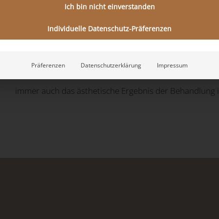
Ich bin nicht einverstanden
Kleine
Hautveränderungen
können ein große Auswirku
Individuelle Datenschutz-Präferenzen
In den meisten Fällen liegen ästhetische Beschwerden
Doch auch Hauttumore werden in der operativen De
Präferenzen
Datenschutzerklärung
Impressum
arbeiten die Hautärzte vor Ort immer gewebescho
immer auch das ästhetische Ergebnis der Behandlung 