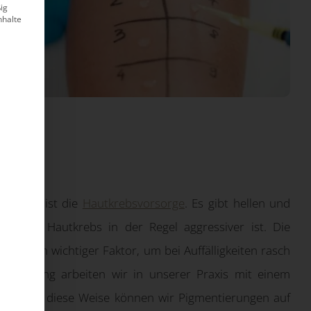
ig
nhalte
atpraxis ist die
Hautkrebsvorsorge
. Es gibt hellen und
hwarze Hautkrebs in der Regel aggressiver ist. Die
st ein wichtiger Faktor, um bei Auffälligkeiten rasch
-Screening arbeiten wir in unserer Praxis mit einem
tion. Auf diese Weise können wir Pigmentierungen auf