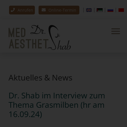
Zum
|
|
|
|
Anrufen
Online-Termin
Inhalt
springen
Tog
Nav
Klassische Dermatologie
Ästhetische Medizin
Aktuelles & News
News
Medizinische Kosmetik
Dr. Shab im Interview zum
Thema Grasmilben (hr am
Praxis
16.09.24)
Kontakt