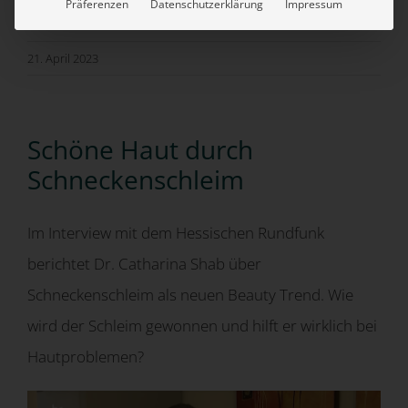
Präferenzen
Datenschutzerklärung
Impressum
21. April 2023
Schöne Haut durch
Schneckenschleim
Im Interview mit dem Hessischen Rundfunk
berichtet Dr. Catharina Shab über
Schneckenschleim als neuen Beauty Trend. Wie
wird der Schleim gewonnen und hilft er wirklich bei
Hautproblemen?