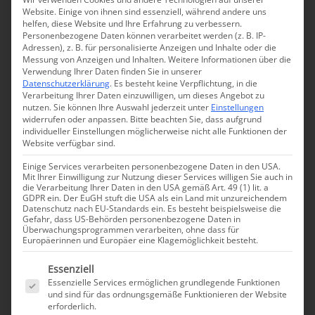
Website. Einige von ihnen sind essenziell, während andere uns
helfen, diese Website und Ihre Erfahrung zu verbessern.
Personenbezogene Daten können verarbeitet werden (z. B. IP-
Adressen), z. B. für personalisierte Anzeigen und Inhalte oder die
Messung von Anzeigen und Inhalten.
Weitere Informationen über die
Verwendung Ihrer Daten finden Sie in unserer
Datenschutzerklärung
.
Es besteht keine Verpflichtung, in die
Verarbeitung Ihrer Daten einzuwilligen, um dieses Angebot zu
nutzen.
Sie können Ihre Auswahl jederzeit unter
Einstellungen
widerrufen oder anpassen.
Bitte beachten Sie, dass aufgrund
individueller Einstellungen möglicherweise nicht alle Funktionen der
Website verfügbar sind.
Einige Services verarbeiten personenbezogene Daten in den USA.
Mit Ihrer Einwilligung zur Nutzung dieser Services willigen Sie auch in
die Verarbeitung Ihrer Daten in den USA gemäß Art. 49 (1) lit. a
6. Mai 2024
GDPR ein. Der EuGH stuft die USA als ein Land mit unzureichendem
Datenschutz nach EU-Standards ein. Es besteht beispielsweise die
Gefahr, dass US-Behörden personenbezogene Daten in
Überwachungsprogrammen verarbeiten, ohne dass für
Europäerinnen und Europäer eine Klagemöglichkeit besteht.
Monte Carlo Lifting
Es folgt eine Liste der Service-Gruppen, für die eine 
Essenziell
Essenzielle Services ermöglichen grundlegende Funktionen
und sind für das ordnungsgemäße Funktionieren der Website
erforderlich.