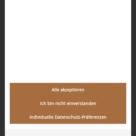
Barckhausstraße 6 in 60325 Frankfurt/ Innenstadt
begrüßen zu dürfen.
Wir sind weiterhin unter der Tel. 069 – 48 00 94 40
erreichbar.
Zum neuen Standort in Google Maps
Alle akzeptieren
Ich bin nicht einverstanden
Individuelle Datenschutz-Präferenzen