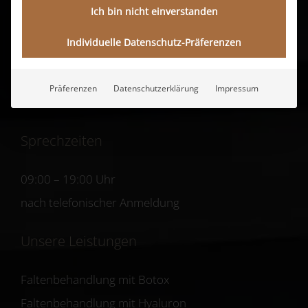
Ästhetische Medizin
Ich bin nicht einverstanden
Aktuelles & News
Individuelle Datenschutz-Präferenzen
Medizinische Kosmetik
Praxis
Präferenzen
Datenschutzerklärung
Impressum
Kontakt
Sprechzeiten
09:00 – 19:00 Uhr
nach telefonischer Anmeldung
Unsere Leistungen
Faltenbehandlung mit Botox
Faltenbehandlung mit Hyaluron