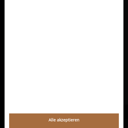
Dr. med. Arna Shab
Barckhausstraße 6
60325 Frankfurt am Main
E-Mail:
info@med-aesthet.de
Telefon: 069 – 48 00 94 40
Social Media
Quicknavigation
Alle akzeptieren
Klassische Dermatologie