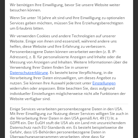
Wir benötigen Ihre Einwilligung, bevor Sie unsere Website weiter
besuchen können.
Wenn Sie unter 16 Jahre alt sind und Ihre Einwilligung zu optionalen
Services geben möchten, müssen Sie Ihre Erziehungsberechtigten
um Erlaubnis bitten.
Wir verwenden Cookies und andere Technologien auf unserer
Website. Einige von ihnen sind essenziell, während andere uns
helfen, diese Website und Ihre Erfahrung zu verbessern.
Personenbezogene Daten können verarbeitet werden (z. B. IP-
Related Posts
Adressen), z. B. für personalisierte Anzeigen und Inhalte oder die
Messung von Anzeigen und Inhalten.
Weitere Informationen über die
Verwendung Ihrer Daten finden Sie in unserer
Datenschutzerklärung
.
Es besteht keine Verpflichtung, in die
Verarbeitung Ihrer Daten einzuwilligen, um dieses Angebot zu
nutzen.
Sie können Ihre Auswahl jederzeit unter
Einstellungen
widerrufen oder anpassen.
Bitte beachten Sie, dass aufgrund
individueller Einstellungen möglicherweise nicht alle Funktionen der
Website verfügbar sind.
Einige Services verarbeiten personenbezogene Daten in den USA.
Mit Ihrer Einwilligung zur Nutzung dieser Services willigen Sie auch in
die Verarbeitung Ihrer Daten in den USA gemäß Art. 49 (1) lit. a
Dr. Shab im
PRF-
GDPR ein. Der EuGH stuft die USA als ein Land mit unzureichendem
Datenschutz nach EU-Standards ein. Es besteht beispielsweise die
Interview zum
Behandlung
Gefahr, dass US-Behörden personenbezogene Daten in
Überwachungsprogrammen verarbeiten, ohne dass für