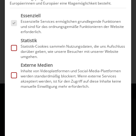
Europäerinnen und Europäer eine Klagemöglichkeit besteht.
Thema
6. Mai 2024
Es folgt eine Liste der Service-Gruppen, für die eine 
Grasmilben (hr
Essenziell
Essenzielle Services ermöglichen grundlegende Funktionen
am 16.09.24)
und sind für das ordnungsgemäße Funktionieren der Website
erforderlich.
25. September 2024
Statistik
Statistik-Cookies sammeln Nutzungsdaten, die uns Aufschluss
darüber geben, wie unsere Besucher mit unserer Website
umgehen.
Externe Medien
Inhalte von Videoplattformen und Social-Media-Plattformen
werden standardmäßig blockiert. Wenn externe Services
akzeptiert werden, ist für den Zugriff auf diese Inhalte keine
manuelle Einwilligung mehr erforderlich.
Privatpraxis für Dermatologie mit den
Tätigkeitsfeldern ambulante Operationen,
Lasermedizin und Ästhetik